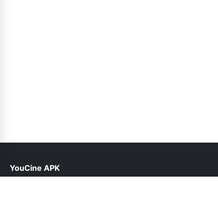
YouCine APK
help@youcine.net.pk