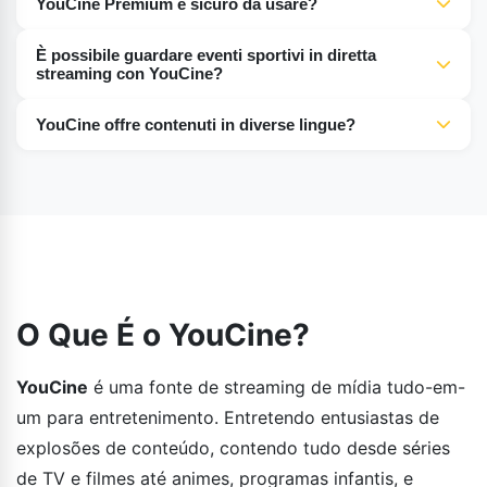
YouCine Premium è sicuro da usare?
consentendo agli utenti di guardare i loro contenuti
Sì, a condizione che lo acquisti dal sito ufficiale di
preferiti su schermi più grandi.
È possibile guardare eventi sportivi in ​​diretta
YouCine o da siti affidabili come MediaFire, YouCine
streaming con YouCine?
Premium è sicuro.
Certamente! Su YouCine Premium è possibile guardare in
YouCine offre contenuti in diverse lingue?
diretta streaming partite di calcio e cricket, basket e
Sì, per il suo pubblico globale, YouCine offre sottotitoli
molti altri sport.
multilingue e il doppiaggio dei video.
O Que É o YouCine?
YouCine
é uma fonte de streaming de mídia tudo-em-
um para entretenimento. Entretendo entusiastas de
explosões de conteúdo, contendo tudo desde séries
de TV e filmes até animes, programas infantis, e