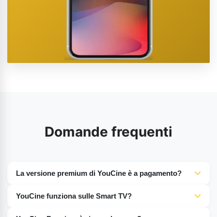
Domande frequenti
La versione premium di YouCine è a pagamento?
Con le funzionalità di base, l'applicazione YouCine è
YouCine funziona sulle Smart TV?
gratuita, tuttavia è necessario un abbonamento per la
Certamente, YouCine Premium funziona sulle Smart TV,
versione premium.