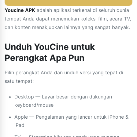
Youcine APK
adalah aplikasi terkenal di seluruh dunia
tempat Anda dapat menemukan koleksi film, acara TV,
dan konten menakjubkan lainnya yang sangat banyak.
Unduh YouCine untuk
Perangkat Apa Pun
Pilih perangkat Anda dan unduh versi yang tepat di
satu tempat:
Desktop — Layar besar dengan dukungan
keyboard/mouse
Apple — Pengalaman yang lancar untuk iPhone &
iPad